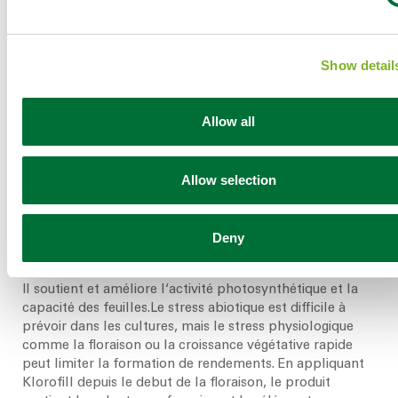
100 -
Betterave
BBCH 17 - 49
1 l/ha
400
sucriére
l/ha
Show detail
Klorofill garantit le potentiel de rendement naturel en
Allow all
augmentant la production de chlorophylle et donc
l‘activité photosynthétique. Le concept de produit de
Klorofill est basé sur un acide céto qui agit comme un
Allow selection
précurseur dans la voie de synthèse de la chlorophylle.
Pour soutenir les effets, le produit contient en outre des
nutriments clés, soigneusement sélectionnés ciblant la
Deny
formation et le maintien de la chlorophylle dans des
conditions stressantes - croissance naturelle et stress.
Il soutient et améliore l‘activité photosynthétique et la
capacité des feuilles.Le stress abiotique est difficile à
prévoir dans les cultures, mais le stress physiologique
comme la floraison ou la croissance végétative rapide
peut limiter la formation de rendements. En appliquant
Klorofill depuis le debut de la floraison, le produit