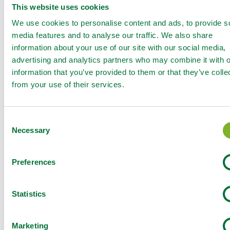
This website uses cookies
We use cookies to personalise content and ads, to provide s
media features and to analyse our traffic. We also share
information about your use of our site with our social media,
advertising and analytics partners who may combine it with o
information that you’ve provided to them or that they’ve colle
from your use of their services.
Recommendations:
Période
Dose
Volume
Culture
Consent
d'application
d'application
d'eau
Necessary
Selection
100 -
Colza
BBCH 51-65
1 l/ha
400
l/ha
Preferences
100 -
Céréales
BBCH 37 - 39
1 l/ha
400
Statistics
l/ha
100 -
Pomme de
BBCH 21 - 69
1 l/ha
400
terre
Marketing
l/ha